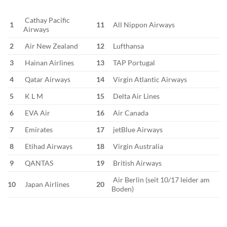
Cathay Pacific
1
11
All Nippon Airways
Airways
2
Air New Zealand
12
Lufthansa
3
Hainan Airlines
13
TAP Portugal
4
Qatar Airways
14
Virgin Atlantic Airways
5
K L M
15
Delta Air Lines
6
EVA Air
16
Air Canada
7
Emirates
17
jetBlue Airways
8
Etihad Airways
18
Virgin Australia
9
QANTAS
19
British Airways
Air Berlin (seit 10/17 leider am
10
Japan Airlines
20
Boden)